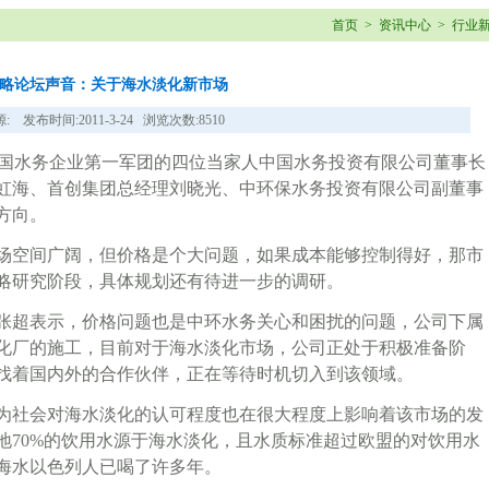
首页
>
资讯中心
>
行业
略论坛声音：关于海水淡化新市场
: 发布时间:2011-3-24 浏览次数:8510
，中国水务企业第一军团的四位当家人中国水务投资有限公司董事长
虹海、首创集团总经理刘晓光、中环保水务投资有限公司副董事
方向。
场空间广阔，但价格是个大问题，如果成本能够控制得好，那市
略研究阶段，具体规划还有待进一步的调研。
张超表示，价格问题也是中环水务关心和困扰的问题，公司下属
化厂的施工，目前对于海水淡化市场，公司正处于积极准备阶
找着国内外的合作伙伴，正在等待时机切入到该领域。
为社会对海水淡化的认可程度也在很大程度上影响着该市场的发
地70%的饮用水源于海水淡化，且水质标准超过欧盟的对饮用水
海水以色列人已喝了许多年。