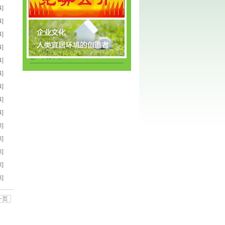
徐州地区
4]
奉化地区
4]
太仓地区
4]
湖北地区
4]
环境本部
4]
4]
4]
4]
4]
8]
8]
8]
8]
8]
一页