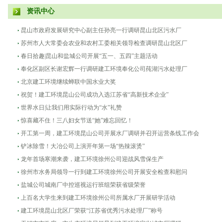
资讯中心
昆山市政府发展研究中心副主任孙亮一行调研昆山北区污水厂
苏州市人大常委会农业和农村工委相关领导检查调研昆山北区厂
春日拾趣|昆山和盐城公司开展“五一、五四”主题活动
奉化区副区长谢宏辉一行调研建工环境奉化公司莼湖污水处理厂
北京建工环境继续蝉联中国水业大奖
祝贺！建工环境昆山公司成功入选江苏省“高新技术企业”
世界水日|让我们用实际行动为“水”礼赞
惊喜藏不住！三八妇女节送“她”难忘回忆！
开工第一周，建工环境昆山公司开展水厂调研并召开运营条线工作会
铲冰除雪！大冶公司上演开年第一场“热辣滚烫”
龙年首场寒潮来袭，建工环境徐州公司迎战风雪保生产
徐州市水务局领导一行到建工环境徐州公司开展安全检查和慰问
盐城公司城南厂中控巡视运行班组荣获省级荣誉
上百名大学生来到建工环境徐州公司所属水厂开展研学活动
建工环境昆山北区厂荣获“江苏省优秀污水处理厂”称号