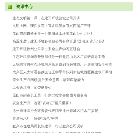
资讯中心
生态文明第一课，在建工环境盐城公司开讲
文明上网、理性发言！宣讲民警在宜兴西渚厂开课
昆山市副市长王昊一行调研建工环境昆山公司北区厂
高温来袭，建工环境各项目公司有序开展“送清凉”慰问活动
建工环境徐州公司举办安全生产学习宣讲会
生态环境部华东督察局领导一行赴昆山北区厂调研督导工作
无锡市宜兴生态环境局局长唐凯到宜兴城市厂开展汛期安全检查
大兴区人大常委会副主任王学军带队到新航城西区再生水厂调研
安全生产月回顾|提升安全意识，增强应急能力
工会送清凉，团委献爱心
昆山市副市长王昊一行到北控水务集团考察交流
安全生产月，这张“资格证”至关重要！
徐州市律师协会环资委代表团至徐州新城区污水厂参观
走进污水厂，解锁“绿色”密码
宜兴市住建局局长陈建平一行赴宜兴公司调研